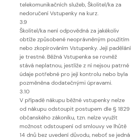
telekomunikačních služeb, Školitel/ka za
nedoručení Vstupenky na kurz.
3.9
Školitel/ka není odpovědná za jakékoliv
obtíže způsobené neoprávněným použitím
nebo zkopírováním Vstupenky. Její padělání
je trestné. Běžná Vstupenka se rovněž
stává neplatnou, jestliže z ní nejsou patrné
údaje potřebné pro její kontrolu nebo byla
pozměněna dodatečnými úpravami.
3.10
V případě nákupu běžné vstupenky nelze
od nákupu odstoupit postupem dle § 1829
občanského zákoníku, tzn. nelze využít
možnost odstoupení od smlouvy ve lhůtě
14 dnů bez uvedení důvodu, neboť se jedná