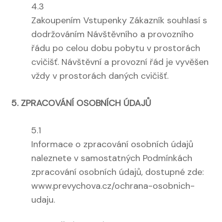
4.3
Zakoupením Vstupenky Zákazník souhlasí s
dodržováním Návštěvního a provozního
řádu po celou dobu pobytu v prostorách
cvičišť. Návštěvní a provozní řád je vyvěšen
vždy v prostorách daných cvičišť.
5. ZPRACOVÁNÍ OSOBNÍCH ÚDAJŮ
5.1
Informace o zpracování osobních údajů
naleznete v samostatných Podmínkách
zpracování osobních údajů, dostupné zde:
www.prevychova.cz/ochrana-osobnich-
udaju.