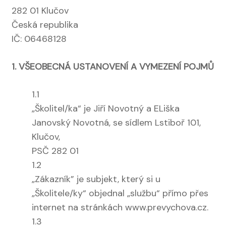
282 01 Klučov
Česká republika
IČ: 06468128
1. VŠEOBECNÁ USTANOVENÍ A VYMEZENÍ POJMŮ
1.1
„Školitel/ka“ je Jiří Novotný a ELiška
Janovský Novotná, se sídlem Lstiboř 101,
Klučov,
PSČ 282 01
1.2
„Zákazník” je subjekt, který si u
„Školitele/ky“ objednal „službu“ přímo přes
internet na stránkách www.prevychova.cz.
1.3