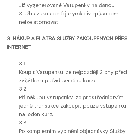
Již vygenerované Vstupenky na danou
Službu zakoupené jakýmkoliv způsobem
nelze stornovat.
3. NÁKUP A PLATBA SLUŽBY ZAKOUPENÝCH PŘES
INTERNET
3.1
Koupit Vstupenku lze nejpozději 2 dny před
začátkem požadovaného kurzu.
3.2
Při nákupu Vstupenky lze prostřednictvím
jedné transakce zakoupit pouze vstupenku
na jeden kurz.
3.3
Po kompletním vyplnění objednávky Služby