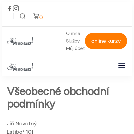
0
O mně
online kurzy
Služby
Můj účet
Převýchova.cz
Pes má být nejlepší přítel, ne největší
problém
Převýchova.cz
Pes má být nejlepší přítel, ne největší
Všeobecné obchodní
problém
podmínky
Jiří Novotný
Lstiboř 101